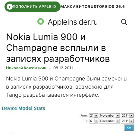
+
ПОПОЛНИТЬ APPLE ID
МАКС
АВИТО
RUSTORE
IOS 26.6
Поис
DDE STORE
СБЕР КИДС
ВТБ ОНЛАЙН
ЧАТ В ROBLOX
AppleInsider.ru
Nokia Lumia 900 и
Champagne всплыли в
записях разработчиков
Николай Кожемякин
08.12.2011
Nokia Lumia 900 и Champagne были замечены
в записях разработчиков, возможно для
Tango разрабатывается интерфейс.