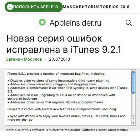
+
ПОПОЛНИТЬ APPLE ID
МАКС
АВИТО
RUSTORE
IOS 26.6
Поис
DDE STORE
СБЕР КИДС
ВТБ ОНЛАЙН
ЧАТ В ROBLOX
AppleInsider.ru
Новая серия ошибок
исправлена в iTunes 9.2.1
Евгений Мосунов
20.07.2010