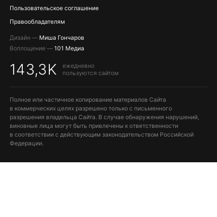
Пользовательское соглашение
Правообладателям
Дизайн —
Миша Гончаров
Воплощение —
101 Медиа
143,3K
ежедневно
пользуются сайтом
Полное или частичное копирование материалов Сайта
в коммерческих целях разрешено только с письменного
разрешения владельца Сайта. В случае обнаружения нарушений,
виновные лица могут быть привлечены к ответственности
в соответствии с действующим законодательством Российской
Федерации.