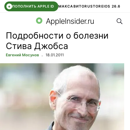
+
ПОПОЛНИТЬ APPLE ID
МАКС
АВИТО
RUSTORE
IOS 26.6
Поис
DDE STORE
СБЕР КИДС
ВТБ ОНЛАЙН
ЧАТ В ROBLOX
AppleInsider.ru
Подробности о болезни
Стива Джобса
Евгений Мосунов
18.01.2011