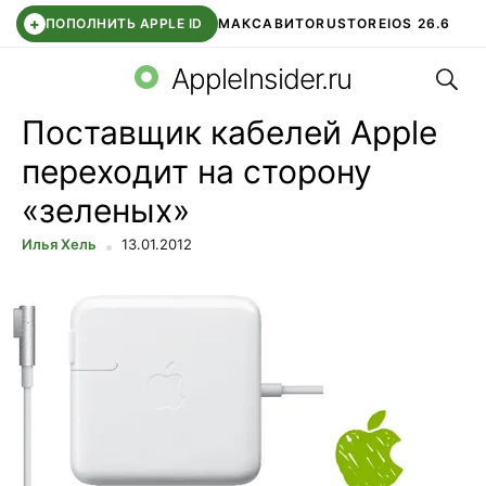
+
ПОПОЛНИТЬ APPLE ID
МАКС
АВИТО
RUSTORE
IOS 26.6
Поис
DDE STORE
СБЕР КИДС
ВТБ ОНЛАЙН
ЧАТ В ROBLOX
AppleInsider.ru
Поставщик кабелей Apple
переходит на сторону
«зеленых»
Илья Хель
13.01.2012