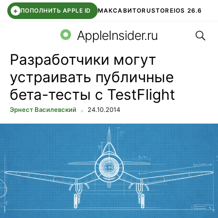
+
ПОПОЛНИТЬ APPLE ID
МАКС
АВИТО
RUSTORE
IOS 26.6
Поис
DDE STORE
СБЕР КИДС
ВТБ ОНЛАЙН
ЧАТ В ROBLOX
AppleInsider.ru
Разработчики могут
устраивать публичные
бета-тесты с TestFlight
Эрнест Василевский
24.10.2014