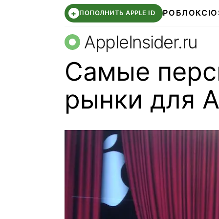
РОБЛОКС
IO
+
ПОПОЛНИТЬ APPLE ID
AppleInsider.ru
Самые перс
рынки для A