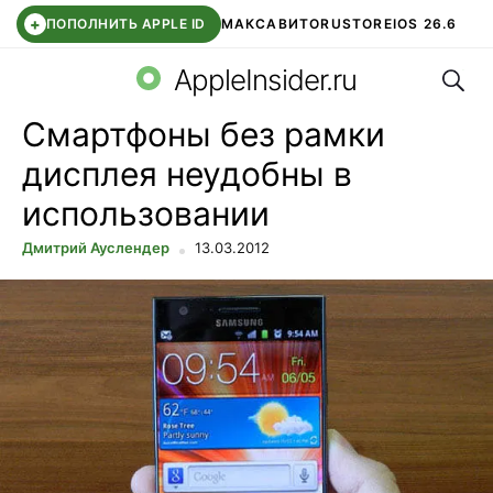
+
ПОПОЛНИТЬ APPLE ID
МАКС
АВИТО
RUSTORE
IOS 26.6
Поис
DDE STORE
СБЕР КИДС
ВТБ ОНЛАЙН
ЧАТ В ROBLOX
AppleInsider.ru
Смартфоны без рамки
дисплея неудобны в
использовании
Дмитрий Ауслендер
13.03.2012