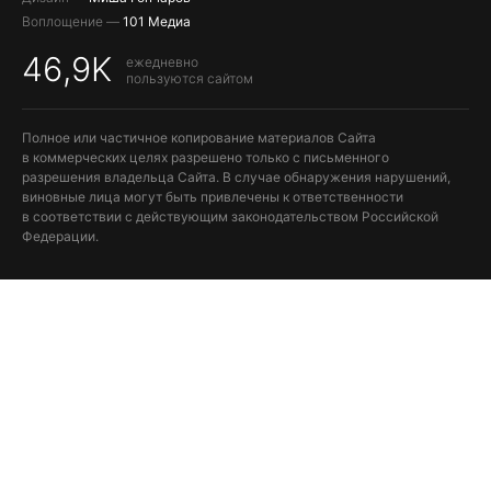
Воплощение —
101 Медиа
46,9K
ежедневно
пользуются сайтом
Полное или частичное копирование материалов Сайта
в коммерческих целях разрешено только с письменного
разрешения владельца Сайта. В случае обнаружения нарушений,
виновные лица могут быть привлечены к ответственности
в соответствии с действующим законодательством Российской
Федерации.