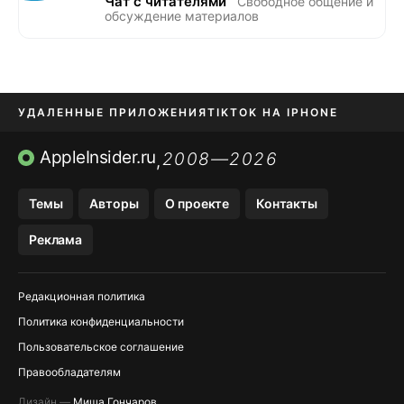
Чат с читателями
Свободное общение и
обсуждение материалов
УДАЛЕННЫЕ ПРИЛОЖЕНИЯ
TIKTOK НА IPHONE
ПРИЛОЖЕНИЯ БЕЗ APP STORE
AppleInsider.ru
2008—2026
,
OZON БАНК, WILDBERRIES
Темы
Авторы
О проекте
Контакты
МЕССЕНДЖЕРЫ KAKAOTALK, B…
Реклама
ПОПОЛНЕНИЕ APPLE ID
Редакционная политика
Политика конфиденциальности
Пользовательское соглашение
Правообладателям
Дизайн —
Миша Гончаров