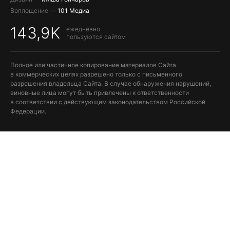
Воплощение —
101 Медиа
143,9K
ежедневно
пользуются сайтом
Полное или частичное копирование материалов Сайта
в коммерческих целях разрешено только с письменного
разрешения владельца Сайта. В случае обнаружения нарушений,
виновные лица могут быть привлечены к ответственности
в соответствии с действующим законодательством Российской
Федерации.