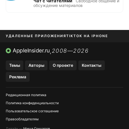
Чат с читателями
Свободное общение и
обсуждение материалов
УДАЛЕННЫЕ ПРИЛОЖЕНИЯ
TIKTOK НА IPHONE
ПРИЛОЖЕНИЯ БЕЗ APP STORE
AppleInsider.ru
2008—2026
,
OZON БАНК, WILDBERRIES
Темы
Авторы
О проекте
Контакты
МЕССЕНДЖЕРЫ KAKAOTALK, B…
Реклама
ПОПОЛНЕНИЕ APPLE ID
Редакционная политика
Политика конфиденциальности
Пользовательское соглашение
Правообладателям
Дизайн —
Миша Гончаров