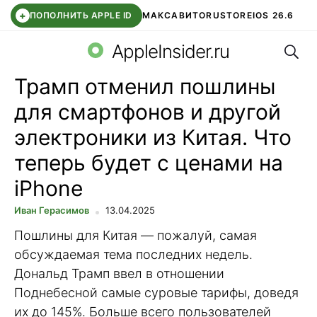
+
ПОПОЛНИТЬ APPLE ID
МАКС
АВИТО
RUSTORE
IOS 26.6
Поис
DDE STORE
СБЕР КИДС
ВТБ ОНЛАЙН
ЧАТ В ROBLOX
AppleInsider.ru
Трамп отменил пошлины
для смартфонов и другой
электроники из Китая. Что
теперь будет с ценами на
iPhone
Иван Герасимов
13.04.2025
Пошлины для Китая — пожалуй, самая
обсуждаемая тема последних недель.
Дональд Трамп ввел в отношении
Поднебесной самые суровые тарифы, доведя
их до 145%. Больше всего пользователей