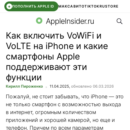
+
ПОПОЛНИТЬ APPLE ID
МАКС
АВИТО
TIKTOK
RUSTORE
Поис
SYNTARA
WB КЛУБ
IOS 26.6
APPLE ID
AppleInsider.ru
Как включить VoWiFi и
VoLTE на iPhone и какие
смартфоны Apple
поддерживают эти
функции
Кирилл Пироженко
11.04.2025,
обновлено 06.03.2026
Пожалуй, не стоит забывать, что iPhone — это
не только смартфон с возможностью выхода
в интернет, огромным количеством
приложений и хорошей камерой, но еще и
телефон. Причем по всем параметрам