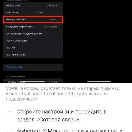
VoWiFi в России работает только на старых Айфонах.
iPhone 14, iPhone 15 и iPhone 16 эту функцию не
поддерживают
Откройте настройки и перейдите в
раздел «Сотовая связь»;
Выберите SIM-карту, если у вас их две, и