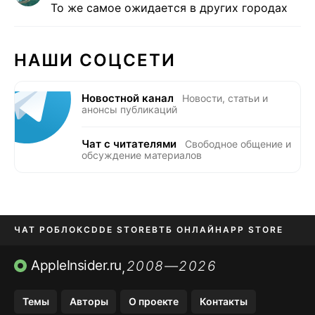
То же самое ожидается в других городах
НАШИ СОЦСЕТИ
Новостной канал
Новости, статьи и
анонсы публикаций
Чат с читателями
Свободное общение и
обсуждение материалов
ЧАТ РОБЛОКС
DDE STORE
ВТБ ОНЛАЙН
APP STORE
OZON БАНК
KAKAOTALK И BIP
AppleInsider.ru
2008—2026
,
Темы
Авторы
О проекте
Контакты