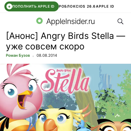
+
ПОПОЛНИТЬ APPLE ID
РОБЛОКС
IOS 26.6
APPLE ID
Поис
TELEGRAM
WHATSAPP
DDE STORE
APP STORE
OZON БАНК
AppleInsider.ru
[Анонс] Angry Birds Stella —
уже совсем скоро
Роман Бузов
08.08.2014