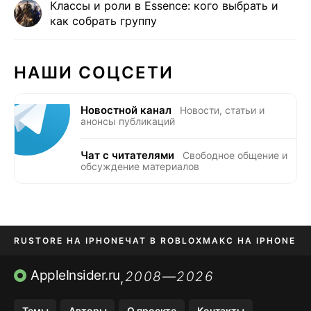
Классы и роли в Essence: кого выбрать и
как собрать группу
НАШИ СОЦСЕТИ
Новостной канал
Новости, статьи и
анонсы публикаций
Чат с читателями
Свободное общение и
обсуждение материалов
RUSTORE НА IPHONE
ЧАТ В ROBLOX
МАКС НА IPHONE
AVITO НА IPHONE
ВТБ ОНЛАЙН
TIKTOK НА IPHONE
AppleInsider.ru
2008—2026
,
Темы
Авторы
О проекте
Контакты