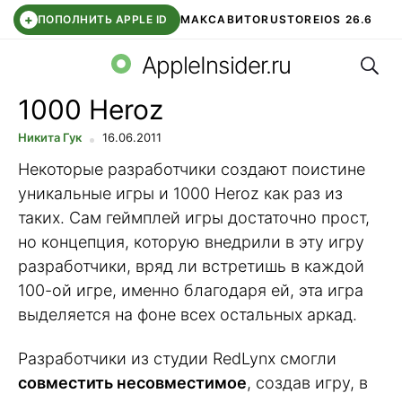
+
ПОПОЛНИТЬ APPLE ID
МАКС
АВИТО
RUSTORE
IOS 26.6
Поис
DDE STORE
СБЕР КИДС
ВТБ ОНЛАЙН
ЧАТ В ROBLOX
AppleInsider.ru
1000 Heroz
Никита Гук
16.06.2011
Некоторые разработчики создают поистине
уникальные игры и 1000 Heroz как раз из
таких. Сам геймплей игры достаточно прост,
но концепция, которую внедрили в эту игру
разработчики, вряд ли встретишь в каждой
100-ой игре, именно благодаря ей, эта игра
выделяется на фоне всех остальных аркад.
Разработчики из студии RedLynx смогли
совместить несовместимое
, создав игру, в