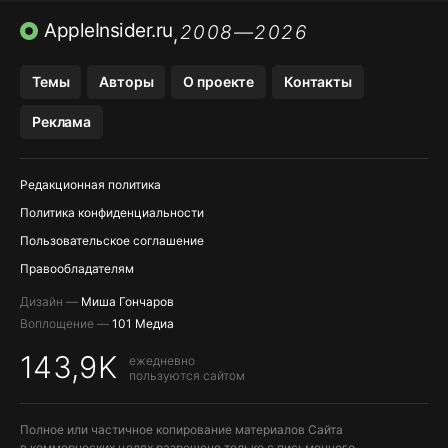
TIKTOK НА IPHONE
ПРИЛОЖЕНИЯ БЕЗ APP STORE
AppleInsider.ru
2008—2026
,
OZON БАНК, WILDBERRIES
Темы
Авторы
О проекте
Контакты
МЕССЕНДЖЕРЫ KAKAOTALK, B…
Реклама
Редакционная политика
Политика конфиденциальности
Пользовательское соглашение
Правообладателям
Дизайн —
Миша Гончаров
Воплощение —
101 Медиа
143,9K
ежедневно
пользуются сайтом
Полное или частичное копирование материалов Сайта
в коммерческих целях разрешено только с письменного