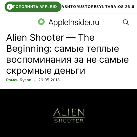
+
ПОПОЛНИТЬ APPLE ID
АВИТО
RUSTORE
SYNTARA
IOS 26.6
Поис
DDE STORE
СБЕР КИДС
ЧАТ ROBLOX
ВТБ ОНЛАЙН
AppleInsider.ru
Alien Shooter — The
Beginning: самые теплые
воспоминания за не самые
скромные деньги
Роман Бузов
26.05.2013