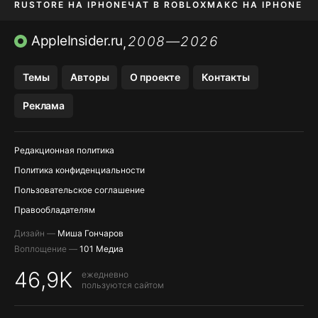
RUSTORE НА IPHONE
ЧАТ В ROBLOX
МАКС НА IPHONE
AVITO НА IPHONE
ВТБ ОНЛАЙН
TIKTOK НА IPHONE
AppleInsider.ru
2008—2026
,
Темы
Авторы
О проекте
Контакты
Реклама
Редакционная политика
Политика конфиденциальности
Пользовательское соглашение
Правообладателям
Дизайн —
Миша Гончаров
Воплощение —
101 Медиа
46,9K
ежедневно
пользуются сайтом