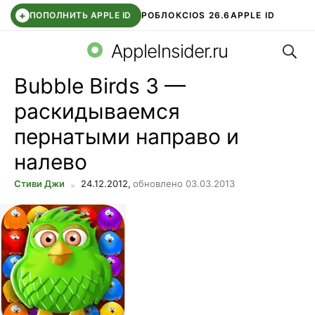
+
ПОПОЛНИТЬ APPLE ID
РОБЛОКС
IOS 26.6
APPLE ID
Поис
TELEGRAM
WHATSAPP
DDE STORE
APP STORE
OZON БАНК
AppleInsider.ru
Bubble Birds 3 —
раскидываемся
пернатыми направо и
налево
Стиви Джи
24.12.2012,
обновлено 03.03.2013