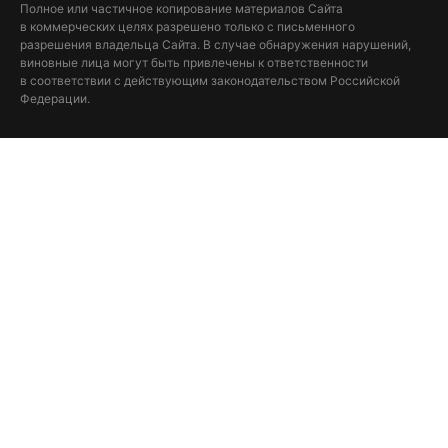
Полное или частичное копирование материалов Сайта
в коммерческих целях разрешено только с письменного
разрешения владельца Сайта. В случае обнаружения нарушений,
виновные лица могут быть привлечены к ответственности
в соответствии с действующим законодательством Российской
Федерации.