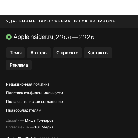
УДАЛЕННЫЕ ПРИЛОЖЕНИЯ
TIKTOK НА IPHONE
ПРИЛОЖЕНИЯ БЕЗ APP STORE
AppleInsider.ru
2008—2026
,
OZON БАНК, WILDBERRIES
Темы
Авторы
О проекте
Контакты
МЕССЕНДЖЕРЫ KAKAOTALK, B…
Реклама
ПОПОЛНЕНИЕ APPLE ID
Редакционная политика
Политика конфиденциальности
Пользовательское соглашение
Правообладателям
Дизайн —
Миша Гончаров
Воплощение —
101 Медиа