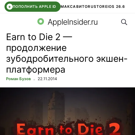
+
ПОПОЛНИТЬ APPLE ID
МАКС
АВИТО
RUSTORE
IOS 26.6
Поис
DDE STORE
СБЕР КИДС
ВТБ ОНЛАЙН
ЧАТ В ROBLOX
AppleInsider.ru
Earn to Die 2 —
продолжение
зубодробительного экшен-
платформера
Роман Бузов
22.11.2014