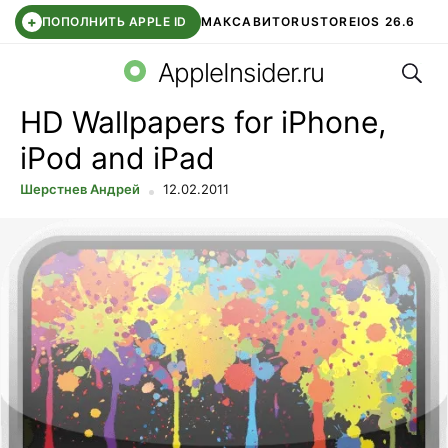
+
ПОПОЛНИТЬ APPLE ID
МАКС
АВИТО
RUSTORE
IOS 26.6
Поис
DDE STORE
СБЕР КИДС
ВТБ ОНЛАЙН
ЧАТ В ROBLOX
AppleInsider.ru
HD Wallpapers for iPhone,
iPod and iPad
Шерстнев Андрей
12.02.2011