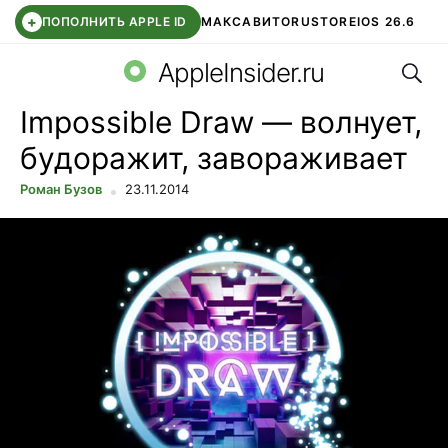
+
ПОПОЛНИТЬ APPLE ID
МАКС
АВИТО
RUSTORE
IOS 26.6
Поис
DDE STORE
СБЕР КИДС
ВТБ ОНЛАЙН
ЧАТ В ROBLOX
AppleInsider.ru
Impossible Draw — волнует,
будоражит, завораживает
Роман Бузов
23.11.2014