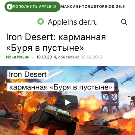
+
ПОПОЛНИТЬ APPLE ID
МАКС
АВИТО
RUSTORE
IOS 26.6
Поис
DDE STORE
СБЕР КИДС
ВТБ ОНЛАЙН
ЧАТ В ROBLOX
AppleInsider.ru
Iron Desert: карманная
«Буря в пустыне»
Илья Ильин
10.10.2014,
обновлено 05.02.2015