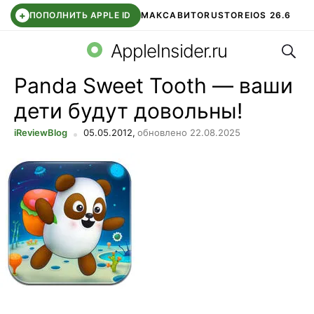
+
ПОПОЛНИТЬ APPLE ID
МАКС
АВИТО
RUSTORE
IOS 26.6
Поис
DDE STORE
СБЕР КИДС
ВТБ ОНЛАЙН
ЧАТ В ROBLOX
AppleInsider.ru
Panda Sweet Tooth — ваши
дети будут довольны!
iReviewBlog
05.05.2012,
обновлено 22.08.2025