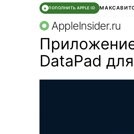
МАКС
АВИТ
+
ПОПОЛНИТЬ APPLE ID
AppleInsider.ru
Приложение 
DataPad для