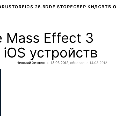
О
RUSTORE
IOS 26.6
DDE STORE
СБЕР КИДС
ВТБ 
Mass Effect 3
 iOS устройств
Николай Хижняк
13.03.2012,
обновлено 14.03.2012