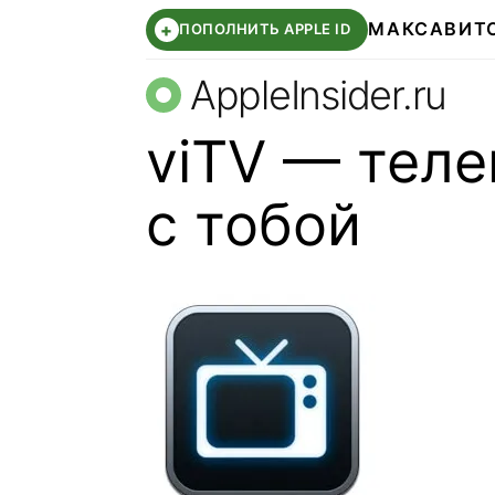
МАКС
АВИТ
+
ПОПОЛНИТЬ APPLE ID
AppleInsider.ru
viTV — теле
с тобой