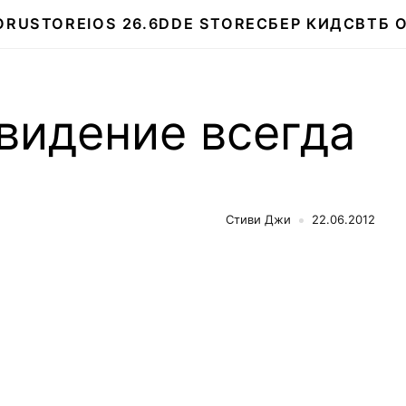
О
RUSTORE
IOS 26.6
DDE STORE
СБЕР КИДС
ВТБ 
видение всегда
Стиви Джи
22.06.2012