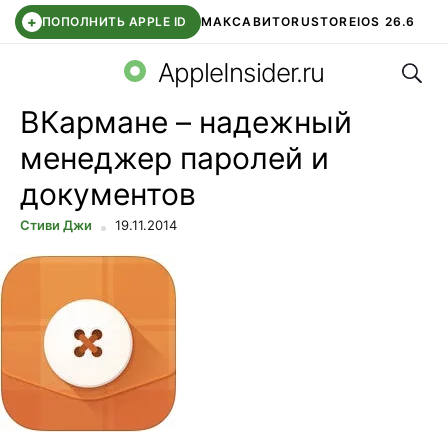
+
ПОПОЛНИТЬ APPLE ID
МАКС
АВИТО
RUSTORE
IOS 26.6
Поис
DDE STORE
СБЕР КИДС
ВТБ ОНЛАЙН
ЧАТ В ROBLOX
AppleInsider.ru
ВКармане – надежный
менеджер паролей и
документов
Стиви Джи
19.11.2014