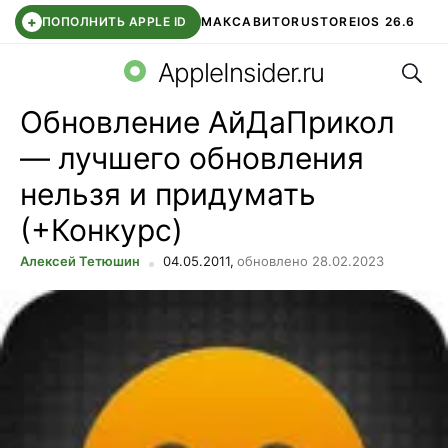
+
ПОПОЛНИТЬ APPLE ID
МАКС
АВИТО
RUSTORE
IOS 26.6
Поис
DDE STORE
СБЕР КИДС
ВТБ ОНЛАЙН
ЧАТ В ROBLOX
AppleInsider.ru
Обновление АйДаПрикол
— лучшего обновления
нельзя и придумать
(+Конкурс)
Алексей Тетюшин
04.05.2011,
обновлено 28.02.2023