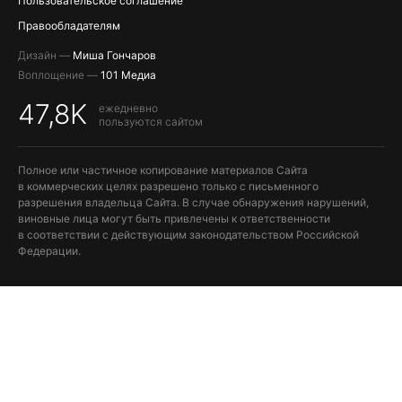
Пользовательское соглашение
Правообладателям
Дизайн —
Миша Гончаров
Воплощение —
101 Медиа
47,8K
ежедневно
пользуются сайтом
Полное или частичное копирование материалов Сайта
в коммерческих целях разрешено только с письменного
разрешения владельца Сайта. В случае обнаружения нарушений,
виновные лица могут быть привлечены к ответственности
в соответствии с действующим законодательством Российской
Федерации.