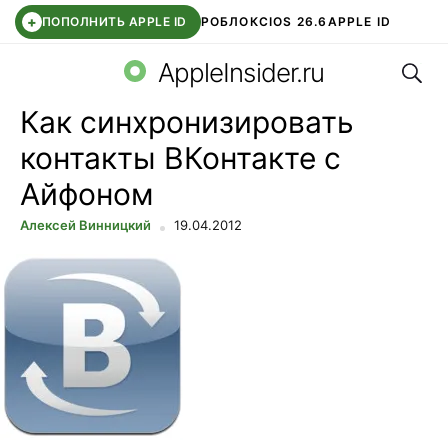
+
ПОПОЛНИТЬ APPLE ID
РОБЛОКС
IOS 26.6
APPLE ID
Поис
TELEGRAM
WHATSAPP
DDE STORE
APP STORE
OZON БАНК
AppleInsider.ru
Как синхронизировать
контакты ВКонтакте с
Айфоном
Алексей Винницкий
19.04.2012