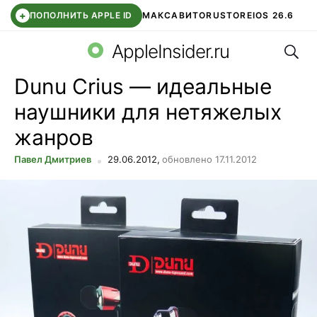
+
ПОПОЛНИТЬ APPLE ID
МАКС
АВИТО
RUSTORE
IOS 26.6
Поис
DDE STORE
СБЕР КИДС
ВТБ ОНЛАЙН
ЧАТ В ROBLOX
AppleInsider.ru
Dunu Crius — идеальные
наушники для нетяжелых
жанров
Павел Дмитриев
29.06.2012,
обновлено 17.11.2012