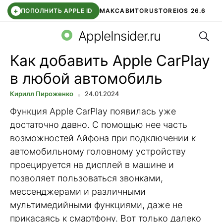
+
ПОПОЛНИТЬ APPLE ID
МАКС
АВИТО
RUSTORE
IOS 26.6
Поис
DDE STORE
СБЕР КИДС
ВТБ ОНЛАЙН
ЧАТ В ROBLOX
AppleInsider.ru
Как добавить Apple CarPlay
в любой автомобиль
Кирилл Пироженко
24.01.2024
Функция Apple CarPlay появилась уже
достаточно давно. С помощью нее часть
возможностей Айфона при подключении к
автомобильному головному устройству
проецируется на дисплей в машине и
позволяет пользоваться звонками,
мессенджерами и различными
мультимедийными функциями, даже не
прикасаясь к смартфону. Вот только далеко