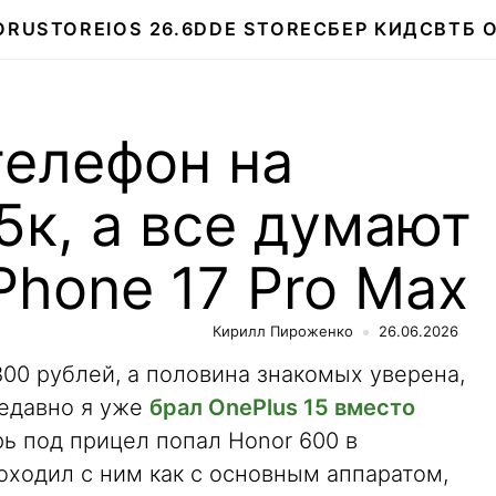
О
RUSTORE
IOS 26.6
DDE STORE
СБЕР КИДС
ВТБ 
телефон на
35к, а все думают
iPhone 17 Pro Max
Кирилл Пироженко
26.06.2026
800 рублей, а половина знакомых уверена,
Недавно я уже
брал OnePlus 15 вместо
рь под прицел попал Honor 600 в
оходил с ним как с основным аппаратом,