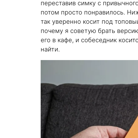
переставив симку с привычного
потом просто понравилось. Ниж
так уверенно косит под топовы
почему я советую брать версию
его в кафе, и собеседник косит
найти.