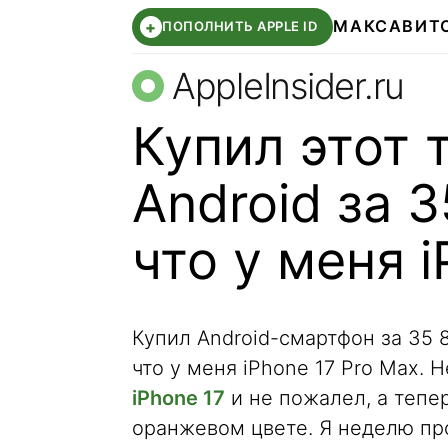
МАКС
АВИТ
+
ПОПОЛНИТЬ APPLE ID
AppleInsider.ru
Купил этот 
Android за 
что у меня 
Купил Android-смартфон за 35 
что у меня iPhone 17 Pro Max. 
iPhone 17
и не пожалел, а тепе
оранжевом цвете. Я неделю пр