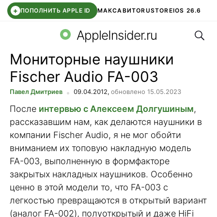
+
ПОПОЛНИТЬ APPLE ID
МАКС
АВИТО
RUSTORE
IOS 26.6
Поис
DDE STORE
СБЕР КИДС
ВТБ ОНЛАЙН
ЧАТ В ROBLOX
AppleInsider.ru
Мониторные наушники
Fischer Audio FA-003
Павел Дмитриев
09.04.2012,
обновлено 15.05.2023
После
интервью с Алексеем Долгушиным
,
рассказавшим нам, как делаются наушники в
компании Fischer Audio, я не мог обойти
вниманием их топовую накладную модель
FA-003, выполненную в формфакторе
закрытых накладных наушников. Особенно
ценно в этой модели то, что FA-003 с
легкостью превращаются в открытый вариант
(аналог FA-002), полуоткрытый и даже HiFi