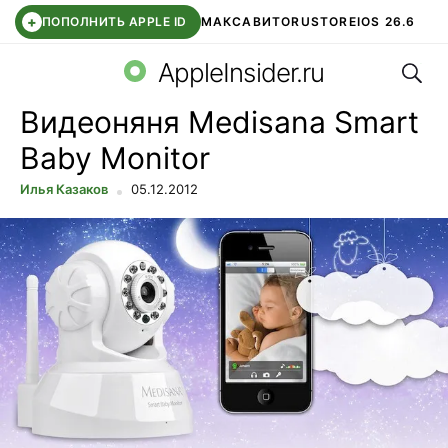
+
ПОПОЛНИТЬ APPLE ID
МАКС
АВИТО
RUSTORE
IOS 26.6
Поис
DDE STORE
СБЕР КИДС
ВТБ ОНЛАЙН
ЧАТ В ROBLOX
AppleInsider.ru
Видеоняня Medisana Smart
Baby Monitor
Илья Казаков
05.12.2012