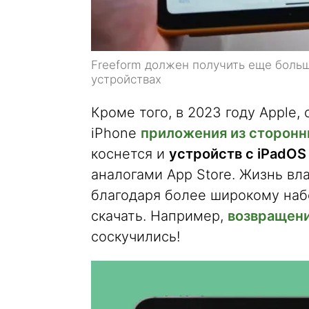
Freeform должен получить еще боль
устройствах
Кроме того, в 2023 году Apple,
iPhone
приложения из сторонн
коснется и
устройств с iPadOS
аналогами App Store. Жизнь в
благодаря более широкому набо
скачать. Например,
возвращени
соскучились!