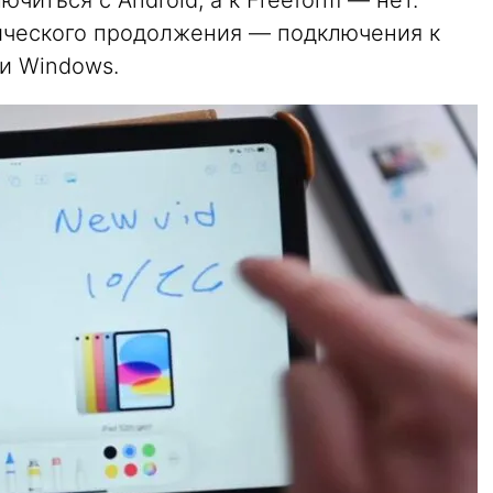
читься с Android, а к Freeform — нет.
гического продолжения — подключения к
ли Windows.