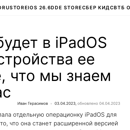
О
RUSTORE
IOS 26.6
DDE STORE
СБЕР КИДС
ВТБ 
будет в iPadOS
устройства ее
ё, что мы знаем
ас
Иван Герасимов
03.04.2023,
обновлено 04.04.2023
лала отдельную операционку iPadOS для
то, что она станет расширенной версией