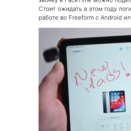
звонку в FaceTime можно подклю
Стоит ожидать в этом году ло
работе во Freeform с Android и