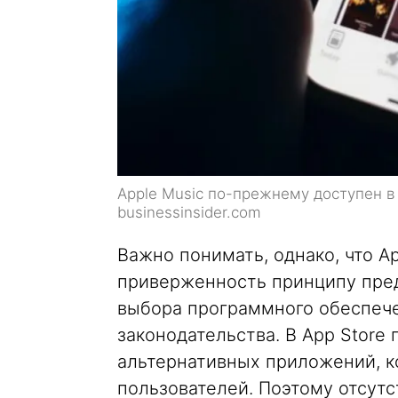
Apple Music по-прежнему доступен в
businessinsider.com
Важно понимать, однако, что A
приверженность принципу пре
выбора программного обеспеч
законодательства. В App Stor
альтернативных приложений, к
пользователей. Поэтому отсутс