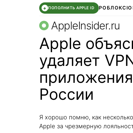
РОБЛОКС
IO
+
ПОПОЛНИТЬ APPLE ID
AppleInsider.ru
Apple объяс
удаляет VPN
приложения 
России
Я хорошо помню, как несколько 
Apple за чрезмерную лояльнос