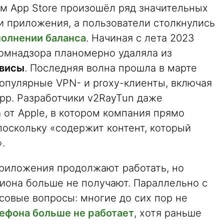
ом App Store произошёл ряд значительных
и приложения, а пользователи столкнулись
полнении баланса
. Начиная с лета 2023
комнадзора планомерно удаляла из
висы
. Последняя волна прошла в марте
 популярные VPN- и proxy-клиенты, включая
app. Разработчики v2RayTun даже
от Apple, в котором компания прямо
поскольку «содержит контент, который
.
риложения продолжают работать, но
гиона больше не получают. Параллельно с
совые вопросы: многие до сих пор не
лефона больше не работает
, хотя раньше