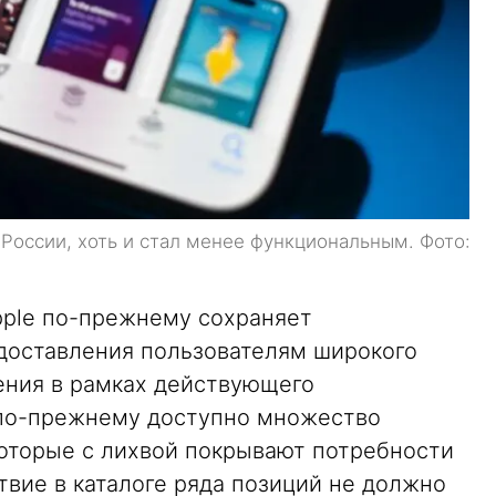
 России, хоть и стал менее функциональным. Фото:
pple по-прежнему сохраняет
доставления пользователям широкого
ения в рамках действующего
e по-прежнему доступно множество
оторые с лихвой покрывают потребности
твие в каталоге ряда позиций не должно