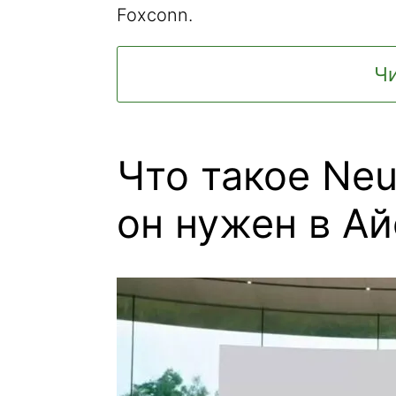
Foxconn.
Чи
Что такое Neu
он нужен в А