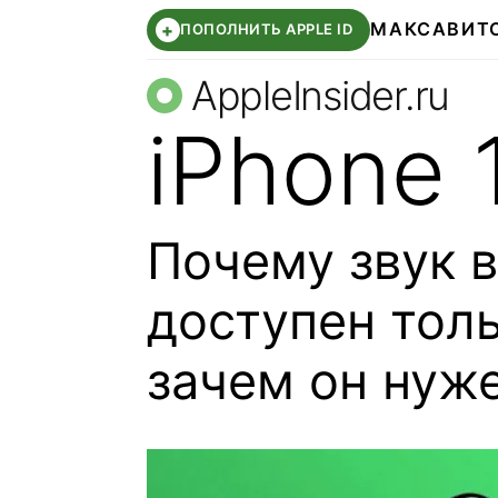
МАКС
АВИТ
+
ПОПОЛНИТЬ APPLE ID
AppleInsider.ru
iPhone 
Почему звук 
доступен толь
зачем он нуж