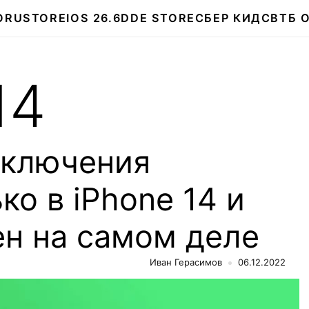
О
RUSTORE
IOS 26.6
DDE STORE
СБЕР КИДС
ВТБ 
14
включения
ко в iPhone 14 и
ен на самом деле
Иван Герасимов
06.12.2022