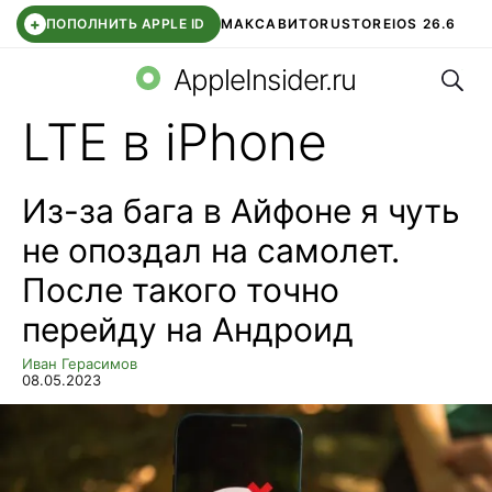
+
ПОПОЛНИТЬ APPLE ID
МАКС
АВИТО
RUSTORE
IOS 26.6
Поис
DDE STORE
СБЕР КИДС
ВТБ ОНЛАЙН
ЧАТ В ROBLOX
AppleInsider.ru
LTE в iPhone
Из-за бага в Айфоне я чуть
не опоздал на самолет.
После такого точно
перейду на Андроид
Иван Герасимов
08.05.2023