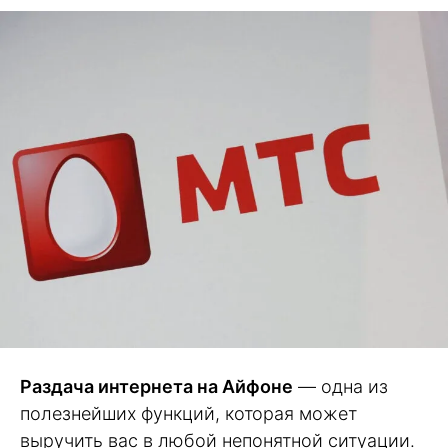
Раздача интернета на Айфоне
— одна из
полезнейших функций, которая может
выручить вас в любой непонятной ситуации.