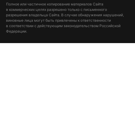
Полное или частичное копирование материалов Сайта
в коммерческих целях разрешено только с письменного
разрешения владельца Сайта. В случае обнаружения нарушений,
виновные лица могут быть привлечены к ответственности
в соответствии с действующим законодательством Российской
Федерации.