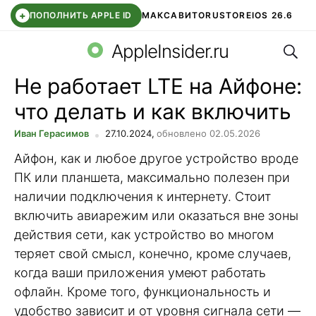
+
ПОПОЛНИТЬ APPLE ID
МАКС
АВИТО
RUSTORE
IOS 26.6
Поис
DDE STORE
СБЕР КИДС
ВТБ ОНЛАЙН
ЧАТ В ROBLOX
AppleInsider.ru
Не работает LTE на Айфоне:
что делать и как включить
Иван Герасимов
27.10.2024,
обновлено 02.05.2026
Айфон, как и любое другое устройство вроде
ПК или планшета, максимально полезен при
наличии подключения к интернету. Стоит
включить авиарежим или оказаться вне зоны
действия сети, как устройство во многом
теряет свой смысл, конечно, кроме случаев,
когда ваши приложения умеют работать
офлайн. Кроме того, функциональность и
удобство зависит и от уровня сигнала сети —