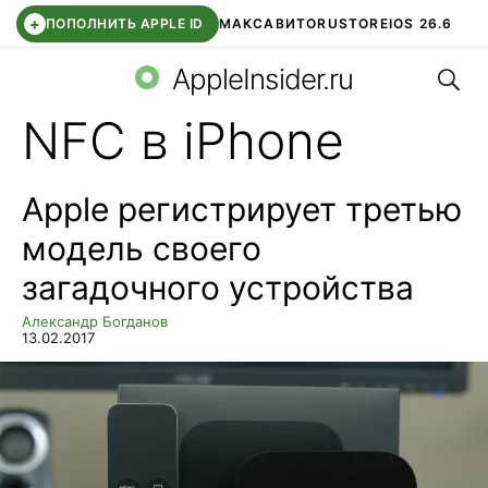
+
ПОПОЛНИТЬ APPLE ID
МАКС
АВИТО
RUSTORE
IOS 26.6
Поис
DDE STORE
СБЕР КИДС
ВТБ ОНЛАЙН
ЧАТ В ROBLOX
AppleInsider.ru
NFC в iPhone
Apple регистрирует третью
модель своего
загадочного устройства
Александр Богданов
13.02.2017