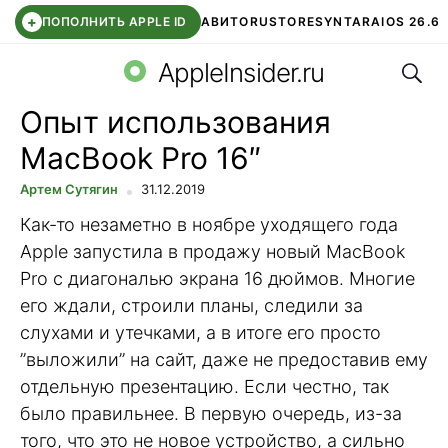
+
ПОПОЛНИТЬ APPLE ID
АВИТО
RUSTORE
SYNTARA
IOS 26.6
Поис
DDE STORE
СБЕР КИДС
ЧАТ ROBLOX
ВТБ ОНЛАЙН
AppleInsider.ru
Опыт использования
MacBook Pro 16″
Артем Сутягин
31.12.2019
Как-то незаметно в ноябре уходящего года
Apple запустила в продажу новый MacBook
Pro с диагональю экрана 16 дюймов. Многие
его ждали, строили планы, следили за
слухами и утечками, а в итоге его просто
”выложили” на сайт, даже не предоставив ему
отдельную презентацию. Если честно, так
было правильнее. В первую очередь, из-за
того, что это не новое устройство, а сильно