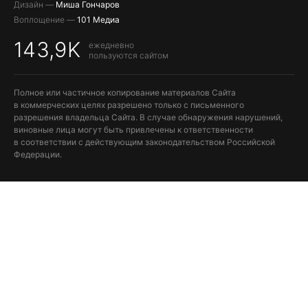
Дизайн —
Миша Гончаров
Воплощение —
101 Медиа
143,9K
ежедневно
пользуются сайтом
Полное или частичное копирование материалов Сайта
в коммерческих целях разрешено только с письменного
разрешения владельца Сайта. В случае обнаружения нарушений,
виновные лица могут быть привлечены к ответственности
в соответствии с действующим законодательством Российской
Федерации.