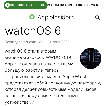
+
ПОПОЛНИТЬ APPLE ID
МАКС
АВИТО
RUSTORE
IOS 26.6
Поис
DDE STORE
СБЕР КИДС
ВТБ ОНЛАЙН
ЧАТ В ROBLOX
AppleInsider.ru
watchOS 6
Последнее обновление — 31 июля 2020
watchOS 6 стала вторым
значимым анонсом WWDC 2019.
Apple проделала по-настоящему
большую работу и теперь
операционная система для Apple Watch
представляет собой полноценную платформу,
которая делает совместимые модели часов
по-настоящему самостоятельными
устройствами.