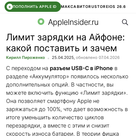
+
ПОПОЛНИТЬ APPLE ID
МАКС
АВИТО
RUSTORE
IOS 26.6
Поис
DDE STORE
СБЕР КИДС
ВТБ ОНЛАЙН
ЧАТ В ROBLOX
AppleInsider.ru
Лимит зарядки на Айфоне:
какой поставить и зачем
Кирилл Пироженко
25.04.2025,
обновлено 07.04.2026
С переходом на
разъем USB-C в iPhone
в
разделе «Аккумулятор» появилось несколько
дополнительных опций. В частности, вы
можете включить функцию «Лимит зарядки».
Она позволяет смартфону Apple не
заряжаться до 100%, что дает возможность в
итоге уменьшить количество циклов
перезарядки, а вместе с этим и снизит
скорость износа батареи. В теории фишка