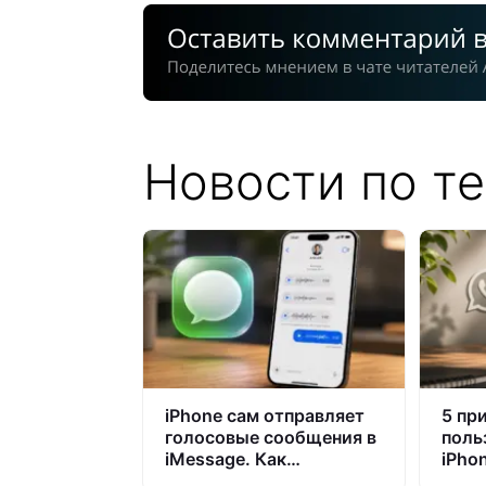
Новости по те
iPhone сам отправляет
5 пр
голосовые сообщения в
поль
iMessage. Как
iPho
исправить?
сове