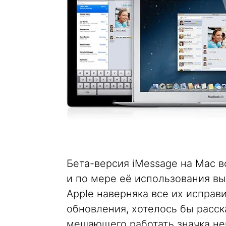
Бета-версия iMessage на Mac в
и по мере её использования вы
Apple наверняка все их исправ
обновления, хотелось бы расск
мешающего работать значка не