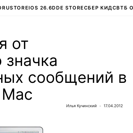
О
RUSTORE
IOS 26.6
DDE STORE
СБЕР КИДС
ВТБ 
я от
 значка
ных сообщений в
 Mac
Илья Кучинский
17.04.2012