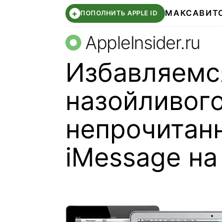
МАКС
АВИТ
+
ПОПОЛНИТЬ APPLE ID
AppleInsider.ru
Избавляемс
назойливого
непрочитан
iMessage на