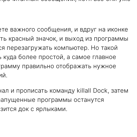
те важного сообщения, и вдруг на иконке
ать красный значок, и выход из программы
ся перезагружать компьютер. Но такой
ь куда более простой, а самое главное
грамму правильно отображать нужное
ий.
ал и прописать команду killall Dock, затем
и запущенные программы останутся
зится док с ярлыками.