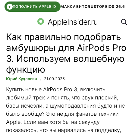
+
ПОПОЛНИТЬ APPLE ID
МАКС
АВИТО
RUSTORE
IOS 26.6
Поис
DDE STORE
СБЕР КИДС
ВТБ ОНЛАЙН
ЧАТ В ROBLOX
AppleInsider.ru
Как правильно подобрать
амбушюры для AirPods Pro
3. Используем волшебную
функцию
Юрий Кудлович
21.09.2025
Купить новые AirPods Pro 3, включить
любимый трек и понять, что звук плоский,
басы исчезли, а шумоподавления будто и не
было вообще? Это не для фанатов техники
Apple. Если вам хотя бы на секунду
показалось, что вы нарвались на подделку,