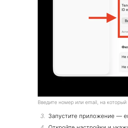
Введите номер или email, на который
Запустите приложение — ег
Откройте настройки и укаж