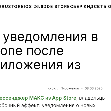
О
RUSTORE
IOS 26.6
DDE STORE
СБЕР КИДС
ВТБ 
 уведомления в
one после
риложения из
Кирилл Пироженко
08.06.2026
ессенджер МАКС из App Store
, владельцы
обочный эффект: уведомления о новых