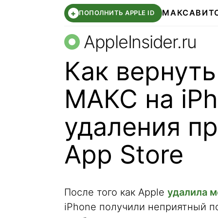
МАКС
АВИТ
+
ПОПОЛНИТЬ APPLE ID
AppleInsider.ru
Как вернуть
МАКС на iPh
удаления п
App Store
После того как Apple
удалила м
iPhone получили неприятный п