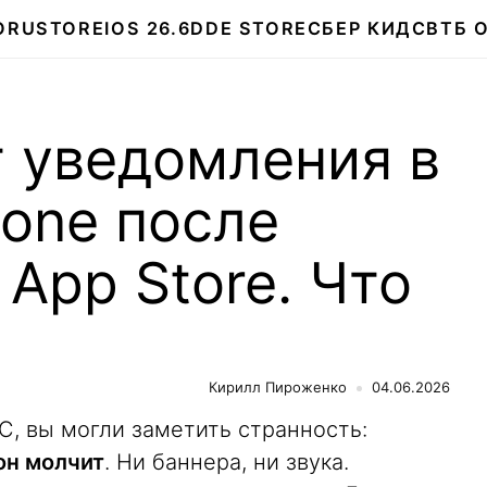
О
RUSTORE
IOS 26.6
DDE STORE
СБЕР КИДС
ВТБ 
т уведомления в
one после
 App Store. Что
Кирилл Пироженко
04.06.2026
КС, вы могли заметить странность:
он молчит
. Ни баннера, ни звука.