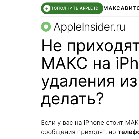
МАКС
АВИТ
+
ПОПОЛНИТЬ APPLE ID
AppleInsider.ru
Не приходя
МАКС на iPh
удаления из
делать?
Если у вас на iPhone стоит МА
сообщения приходят, но
телеф