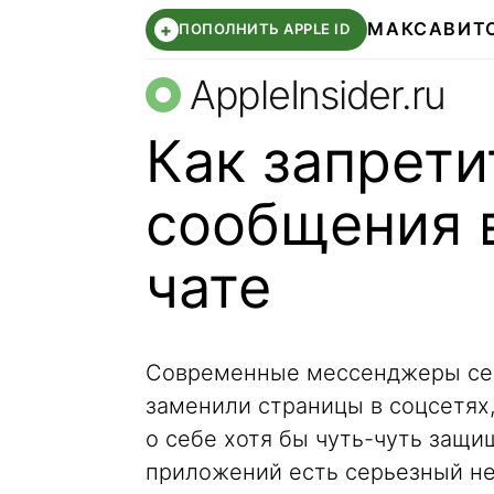
МАКС
АВИТ
+
ПОПОЛНИТЬ APPLE ID
AppleInsider.ru
Как запрети
сообщения 
чате
Современные мессенджеры сер
заменили страницы в соцсетях
о себе хотя бы чуть-чуть защи
приложений есть серьезный нед