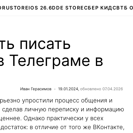
О
RUSTORE
IOS 26.6
DDE STORE
СБЕР КИДС
ВТБ 
ть писать
в Телеграме в
Иван Герасимов
19.01.2024,
обновлено 07.04.2026
ьезно упростили процесс общения и
, сделав личную переписку и информацию
щеннее. Однако практически у всех
остаток: в отличие от того же ВКонтакте,