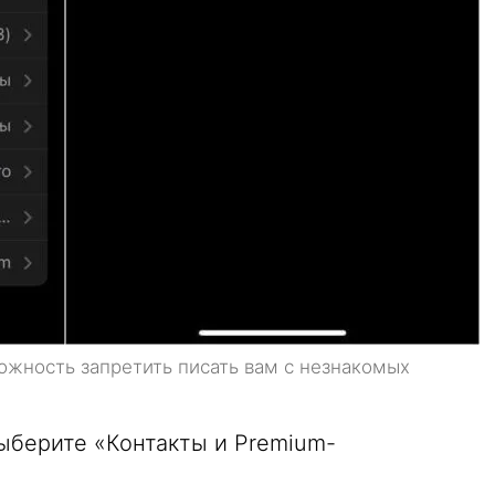
жность запретить писать вам с незнакомых
ыберите «Контакты и Premium-