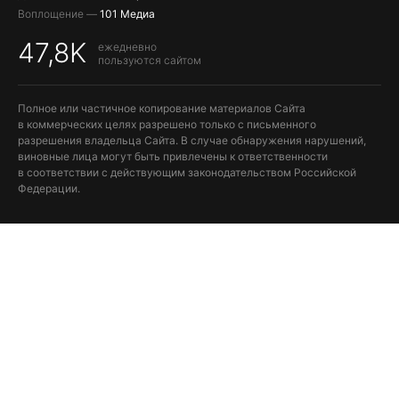
Воплощение —
101 Медиа
47,8K
ежедневно
пользуются сайтом
Полное или частичное копирование материалов Сайта
в коммерческих целях разрешено только с письменного
разрешения владельца Сайта. В случае обнаружения нарушений,
виновные лица могут быть привлечены к ответственности
в соответствии с действующим законодательством Российской
Федерации.