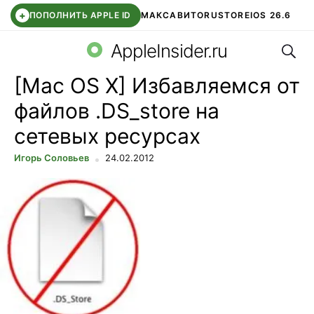
+
ПОПОЛНИТЬ APPLE ID
МАКС
АВИТО
RUSTORE
IOS 26.6
Поис
DDE STORE
СБЕР КИДС
ВТБ ОНЛАЙН
ЧАТ В ROBLOX
AppleInsider.ru
[Mac OS X] Избавляемся от
файлов .DS_store на
сетевых ресурсах
Игорь Соловьев
24.02.2012