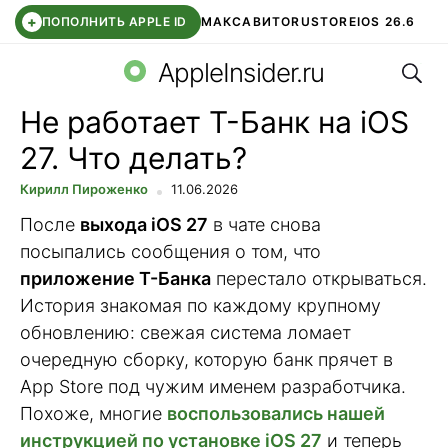
+
ПОПОЛНИТЬ APPLE ID
МАКС
АВИТО
RUSTORE
IOS 26.6
Поис
DDE STORE
СБЕР КИДС
ВТБ ОНЛАЙН
ЧАТ В ROBLOX
AppleInsider.ru
Не работает Т-Банк на iOS
27. Что делать?
Кирилл Пироженко
11.06.2026
После
выхода iOS 27
в чате снова
посыпались сообщения о том, что
приложение Т-Банка
перестало открываться.
История знакомая по каждому крупному
обновлению: свежая система ломает
очередную сборку, которую банк прячет в
App Store под чужим именем разработчика.
Похоже, многие
воспользовались нашей
инструкцией по установке iOS 27
и теперь