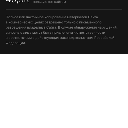
пользуются сайтом
Полное или частичное копирование материалов Сайта
в коммерческих целях разрешено только с письменного
разрешения владельца Сайта. В случае обнаружения нарушений,
виновные лица могут быть привлечены к ответственности
в соответствии с действующим законодательством Российской
Федерации.