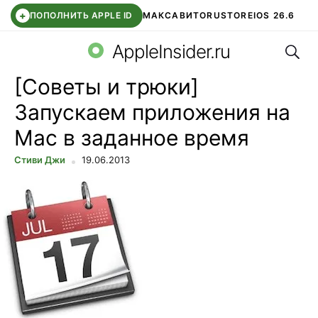
+
ПОПОЛНИТЬ APPLE ID
МАКС
АВИТО
RUSTORE
IOS 26.6
Поис
DDE STORE
СБЕР КИДС
ВТБ ОНЛАЙН
ЧАТ В ROBLOX
AppleInsider.ru
[Советы и трюки]
Запускаем приложения на
Mac в заданное время
Стиви Джи
19.06.2013