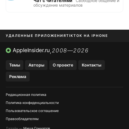
Чат с читателями
Свободное общение и
обсуждение материалов
УДАЛЕННЫЕ ПРИЛОЖЕНИЯ
TIKTOK НА IPHONE
ПРИЛОЖЕНИЯ БЕЗ APP STORE
AppleInsider.ru
2008—2026
,
OZON БАНК, WILDBERRIES
Темы
Авторы
О проекте
Контакты
МЕССЕНДЖЕРЫ KAKAOTALK, B…
Реклама
ПОПОЛНЕНИЕ APPLE ID
Редакционная политика
Политика конфиденциальности
Пользовательское соглашение
Правообладателям
Дизайн —
Миша Гончаров