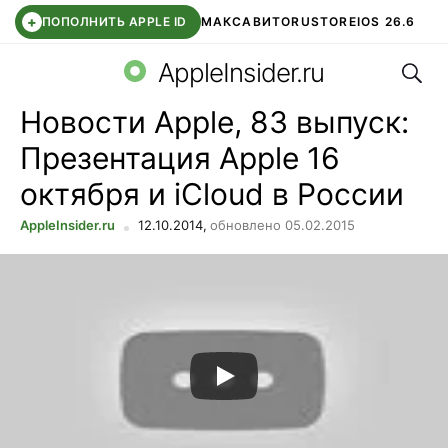
+
ПОПОЛНИТЬ APPLE ID
МАКС
АВИТО
RUSTORE
IOS 26.6
Поис
DDE STORE
СБЕР КИДС
ВТБ ОНЛАЙН
ЧАТ В ROBLOX
AppleInsider.ru
Новости Apple, 83 выпуск:
Презентация Apple 16
октября и iCloud в России
AppleInsider.ru
12.10.2014,
обновлено 05.02.2015