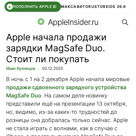
+
ПОПОЛНИТЬ APPLE ID
МАКС
АВИТО
RUSTORE
IOS 26.6
Поис
DDE STORE
СБЕР КИДС
ВТБ ОНЛАЙН
ЧАТ В ROBLOX
AppleInsider.ru
Apple начала продажи
зарядки MagSafe Duo.
Стоит ли покупать
Иван Кузнецов
02.12.2020
В ночь с 1 на 2 декабря Apple начала мировые
продажи сдвоенного зарядного устройства
MagSafe Duo
. На самом деле новинку
представили ещё на презентации 13 октября,
но, видимо, из-за каких-то трудностей до
розницы она добралась только сейчас. Apple
не стала играть с волнами, как в случае с