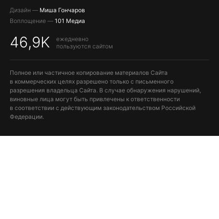
Дизайн —
Миша Гончаров
Воплощение —
101 Медиа
46,9K
ежедневно
пользуются сайтом
Полное или частичное копирование материалов Сайта
в коммерческих целях разрешено только с письменного
разрешения владельца Сайта. В случае обнаружения нарушений,
виновные лица могут быть привлечены к ответственности
в соответствии с действующим законодательством Российской
Федерации.