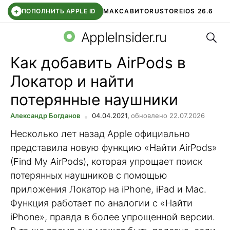
+
ПОПОЛНИТЬ APPLE ID
МАКС
АВИТО
RUSTORE
IOS 26.6
Поис
DDE STORE
СБЕР КИДС
ВТБ ОНЛАЙН
ЧАТ В ROBLOX
AppleInsider.ru
Как добавить AirPods в
Локатор и найти
потерянные наушники
Александр Богданов
04.04.2021,
обновлено 22.07.2026
Несколько лет назад Apple официально
представила новую функцию «Найти AirPods»
(Find My AirPods), которая упрощает поиск
потерянных наушников с помощью
приложения Локатор на iPhone, iPad и Mac.
Функция работает по аналогии с «Найти
iPhone», правда в более упрощенной версии.