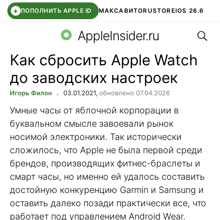
+
ПОПОЛНИТЬ APPLE ID
МАКС
АВИТО
RUSTORE
IOS 26.6
Поис
DDE STORE
СБЕР КИДС
ВТБ ОНЛАЙН
ЧАТ В ROBLOX
AppleInsider.ru
Как сбросить Apple Watch
до заводских настроек
Игорь Филон
03.01.2021,
обновлено 07.04.2026
Умные часы от яблочной корпорации в
буквальном смысле завоевали рынок
носимой электроники. Так исторически
сложилось, что Apple не была первой среди
брендов, производящих фитнес-браслеты и
смарт часы, но именно ей удалось составить
достойную конкуренцию Garmin и Samsung и
оставить далеко позади практически все, что
работает под управлением Android Wear.