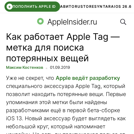
+
ПОПОЛНИТЬ APPLE ID
АВИТО
RUSTORE
SYNTARA
IOS 26.6
Поис
DDE STORE
СБЕР КИДС
ЧАТ ROBLOX
ВТБ ОНЛАЙН
AppleInsider.ru
Как работает Apple Tag —
метка для поиска
потерянных вещей
Максим Костенков
01.09.2019
Уже не секрет, что
Apple ведёт разработку
специального аксессуара Apple Tag, который
позволит находить потерянные вещи. Первые
упоминания этой метки были найдены
разработчиками ещё в первой бета-сборке
iOS 13. Новый аксессуар будет выглядеть как
небольшой круг, который напоминает